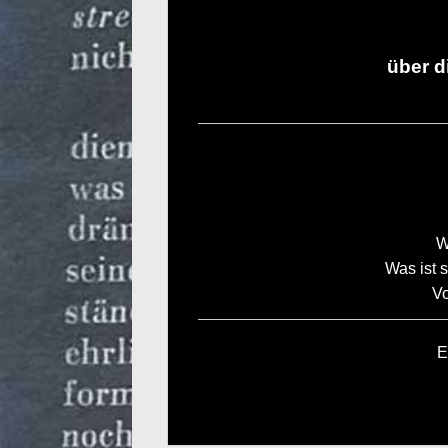
über d
W
Was ist 
Vo
E