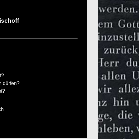
ischoff
f?
n dürfen?
st?
ch