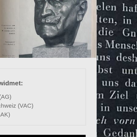
ewidmet:
t (AG)
 Schweiz (VAC)
NAK)